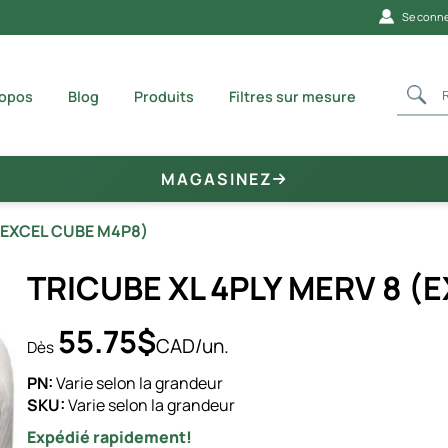
Se conne
ropos
Blog
Produits
Filtres sur mesure
MAGASINEZ
 (EXCEL CUBE M4P8)
TRICUBE XL 4PLY MERV 8 (
55.75$
CAD/un.
Dès
PN:
Varie selon la grandeur
SKU:
Varie selon la grandeur
Expédié rapidement!