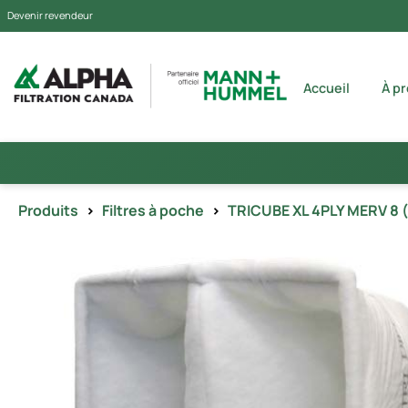
Devenir revendeur
Accueil
À p
Produits
>
Filtres à poche
>
TRICUBE XL 4PLY MERV 8